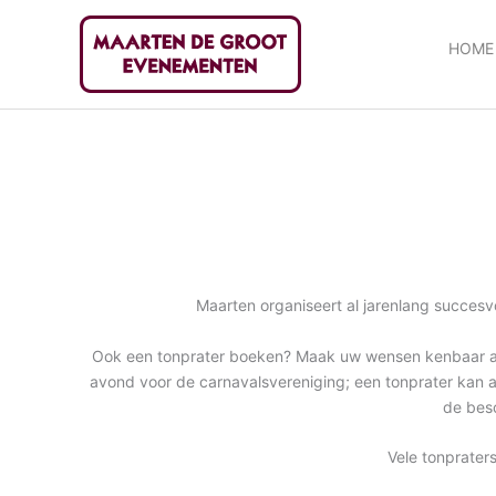
Ga
naar
HOME
de
inhoud
Maarten organiseert al jarenlang succesvol
Ook een tonprater boeken? Maak uw wensen kenbaar aan M
avond voor de carnavalsvereniging; een tonprater kan al
de besc
Vele tonpraters